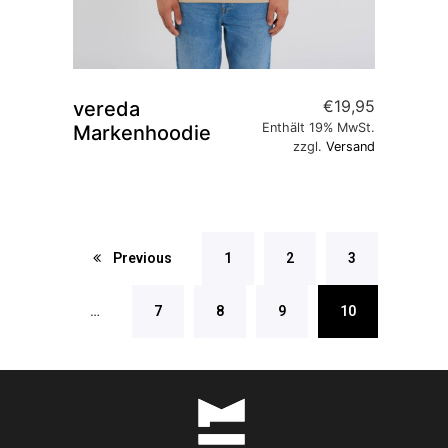
€
19,95
vereda
Enthält 19% MwSt.
Markenhoodie
zzgl.
Versand
Previous
1
2
3
…
7
8
9
10