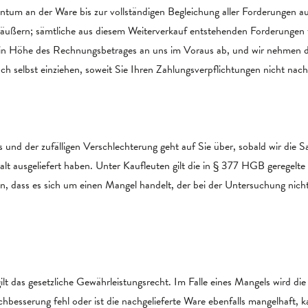
ntum an der Ware bis zur vollständigen Begleichung aller Forderungen au
räußern; sämtliche aus diesem Weiterverkauf entstehenden Forderungen 
in Höhe des Rechnungsbetrages an uns im Voraus ab, und wir nehmen die
ch selbst einziehen, soweit Sie Ihren Zahlungsverpflichtungen nicht na
 und der zufälligen Verschlechterung geht auf Sie über, sobald wir die 
 ausgeliefert haben. Unter Kaufleuten gilt die in § 377 HGB geregelte 
enn, dass es sich um einen Mangel handelt, der bei der Untersuchung nicht 
ilt das gesetzliche Gewährleistungsrecht. Im Falle eines Mangels wird d
chbesserung fehl oder ist die nachgelieferte Ware ebenfalls mangelhaft,