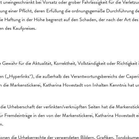
t uneingeschränkt bei Vorsatz oder grober Fahrlässigkeit für die Verlet
etzung einer Pflicht, deren Erfüllung die ordnungsgemäße Durchführung d
 die Haftung in der Höhe begrenzt auf den Schaden, der nach der Art des 
en des Kaufpreises.
ewähr für die Aktualität, Korrektheit, Vollständigkeit oder Richtigkeit 
ten („Hyperlinks“), die außerhalb des Verantwortungsbereichs der Cap
 die Markenstickerei, Katharina Hovestadt von Inhalten Kenntnis hat un
die Urheberschaft der verlinkten/verknüpften Seiten hat die Markensticker
ür Fremdeinträge in den von der Markenstickerei, Katharina Hovestadt e
n.
ionen die Urheberrechte der verwendeten Bildern, Grafiken, Tondokumen