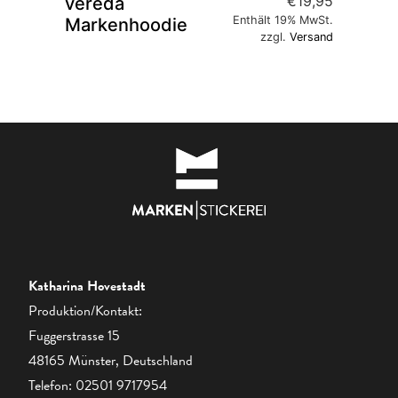
€
19,95
vereda
Enthält 19% MwSt.
Markenhoodie
zzgl.
Versand
Katharina Hovestadt
Produktion/Kontakt:
Fuggerstrasse 15
48165 Münster, Deutschland
Telefon:
02501 9717954