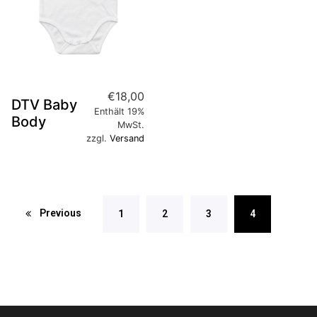
€
18,00
DTV Baby
Enthält 19%
Body
MwSt.
zzgl.
Versand
Previous
1
2
3
4